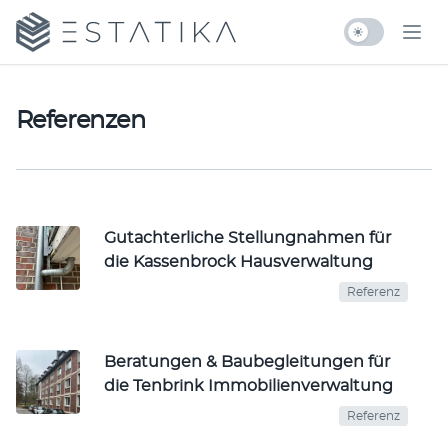
Zum Inhalt springen
doktor-handwerk.de by ESTATIKA
Ope
Referenzen
Gut­acht­er­liche Stell­ung­nah­men für
die Kassen­brock Hausverwaltung
Referenz
Beratungen & Bau­be­gleit­ungen für
die Tenbrink Immobilienverwaltung
Referenz