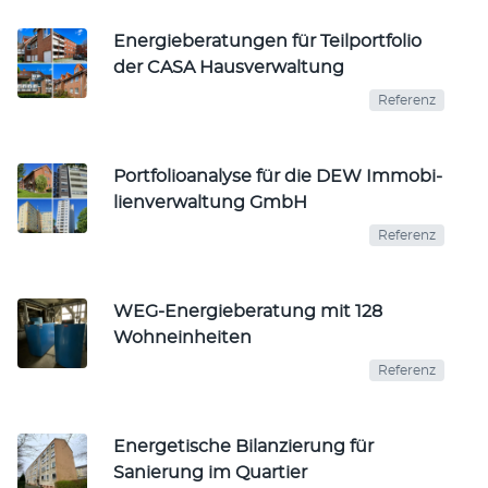
Energie­be­rat­un­gen für Teil­port­folio
der CASA Hausverwaltung
Referenz
Portfolioanalyse für die DEW Immo­bi­
lien­ver­wal­tung GmbH
Referenz
WEG-Energieberatung mit 128
Wohneinheiten
Referenz
Energetische Bilanzierung für
Sanierung im Quartier