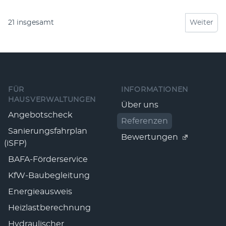
21
insgesamt
Weiter
Fußzeile
FÜR
INFORMATIONEN
HAUSVERWALTUNGEN
Über uns
Angebotscheck
Referenzen
Sanierungsfahrplan
Bewertungen
(iSFP)
BAFA-Förderservice
KfW-Baubegleitung
Energieausweis
Heizlastberechnung
Hydraulischer