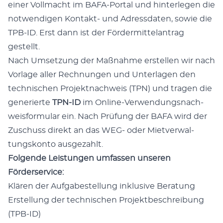
einer Voll­macht im BAFA-Por­tal und hin­ter­le­gen die
not­wen­di­gen Kon­takt- und Adress­da­ten, sowie die
TPB-ID. Erst dann ist der För­der­mit­tel­an­trag
gestellt.
Nach Umset­zung der Maß­nah­me erstel­len wir nach
Vor­la­ge aller Rech­nun­gen und Unter­la­gen den
tech­ni­schen Pro­jekt­nach­weis (TPN) und tra­gen die
gene­rier­te
TPN-ID
im Online-Ver­wen­dungs­nach­
weis­for­mu­lar ein. Nach Prü­fung der BAFA wird der
Zuschuss direkt an das WEG- oder Miet­ver­wal­
tungs­kon­to ausgezahlt.
Fol­gen­de Leis­tun­gen umfas­sen unse­ren
Förderservice:
Klä­ren der Auf­ga­be­stel­lung inklu­si­ve Beratung
Erstel­lung der tech­ni­schen Pro­jekt­be­schrei­bung
(TPB-ID)