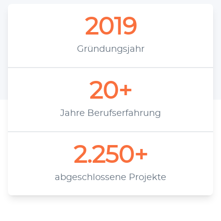
2019
Grün­dungs­jahr
20+
Jah­re Berufserfahrung
2.250+
abge­schlos­se­ne Projekte