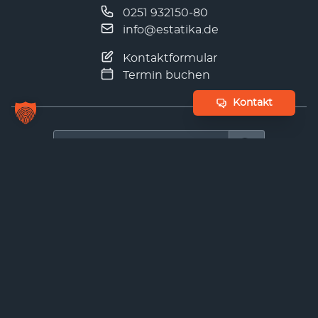
0251 932150-80
info@estatika.de
Kontaktformular
Termin buchen
Kontakt
Suchen nach
LinkedIn
Facebook
Instagram
Xing
Impressum
Datenschutz
Echtheit von Bewertungen
© 2026 ESTATIKA GmbH. Alle Rechte vorbehalten.