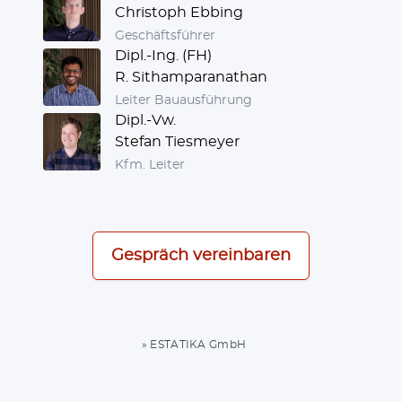
Christoph Ebbing
Geschäfts­füh­rer
Dipl.-Ing. (FH)
R. Sithamparanathan
Lei­ter Bauausführung
Dipl.-Vw.
Stefan Tiesmeyer
Kfm. Lei­ter
Gespräch ver­ein­ba­ren
» ESTATIKA GmbH