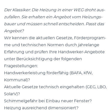
Der Klas­si­ker: Die Hei­zung in einer WEG droht aus­
zu­fal­len. Sie erhal­ten ein Ange­bot vom Hei­zungs­
bau­er und müs­sen schnell ent­schei­den. Passt das
Angebot?
Wir ken­nen die aktu­el­len Geset­ze, För­der­pro­gram­
me und tech­ni­schen Nor­men durch jah­re­lan­ge
Erfah­rung und prü­fen Ihre Hand­wer­ker-Ange­bo­te
unter Berück­sich­ti­gung der fol­gen­den
Fragestellungen:
Hand­wer­kerleis­tung för­der­fä­hig (BAFA, KfW,
Kommunal)?
Aktu­el­le Geset­ze tech­nisch ein­ge­hal­ten (GEG, LBO,
SolarV)?
Schim­mel­ge­fahr bei Ein­bau neu­er Fenster?
Hei­zung aus­rei­chend dimensioniert?