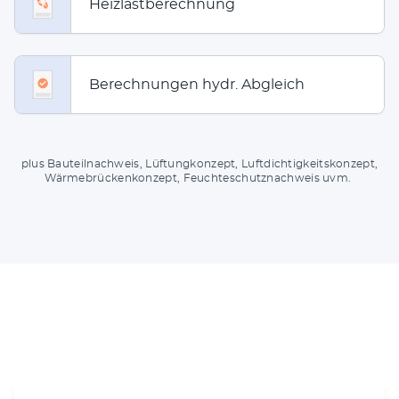
Heizlastberechnung
Berechnungen hydr. Abgleich
plus Bau­teil­nach­weis, Lüf­tung­kon­zept, Luft­dich­tig­keits­kon­zept,
Wär­me­brü­cken­kon­zept, Feuch­te­schutz­nach­weis uvm.