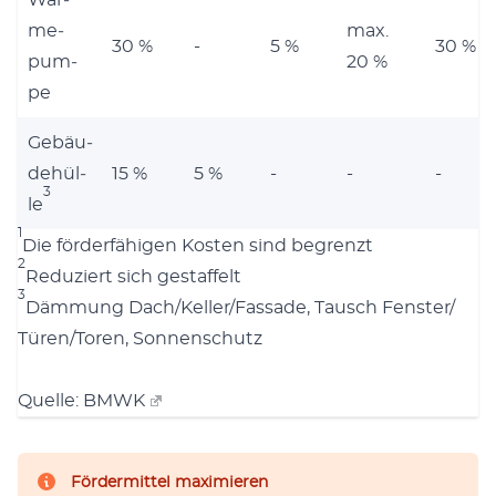
Wär­
me­
max.
30 %
-
5 %
30 %
pum­
20 %
pe
Gebäu­
de­hül­
15 %
5 %
-
-
-
3
le
1
Die för­der­fä­hi­gen Kos­ten sind begrenzt
2
Redu­ziert sich gestaf­felt
3
Däm­mung Dach/​Keller/​Fassade, Tausch Fenster/​
Türen/​Toren, Son­nen­schutz
Quel­le:
BMWK
Fördermittel maximieren