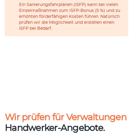
Ein Sanie­rungs­fahr­plä­nen (iSFP) kann bei vie­len
Ein­zel­maß­nah­men zum iSFP-Bonus (5 %) und zu
erhöh­ten för­der­fä­hi­gen Kos­ten füh­ren. Natür­lich
prü­fen wir die Mög­lich­keit und erstel­len einen
iSFP bei Bedarf.
Wir prüfen für Verwaltungen
Handwerker-Angebote.