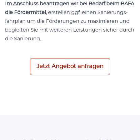
Im Anschluss bean­tra­gen wir bei Bedarf beim BAFA
die För­der­mit­tel
, erstel­len ggf. einen Sanie­rungs­
fahr­plan um die För­de­run­gen zu maxi­mie­ren und
beglei­ten Sie mit wei­te­ren Leis­tun­gen sicher durch
die Sanierung.
Jetzt Ange­bot anfragen