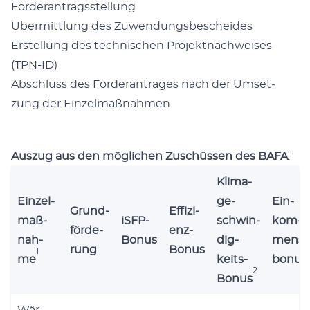
För­der­an­trags­stel­lung
Über­mitt­lung des Zuwendungsbescheides
Erstel­lung des tech­ni­schen Pro­jekt­nach­wei­ses
(TPN-ID)
Abschluss des För­der­an­tra­ges nach der Umset­
zung der Einzelmaßnahmen
Aus­zug aus den mög­li­chen Zuschüs­sen des BAFA
:
Kli­ma­
Ein­zel­
ge­
Ein­
Grund­
Effi­zi­
maß­
iSFP-
schwin­
kom­
för­de­
enz-
nah­
Bonus
dig­
mens­
rung
Bonus
1
me
keits-
bo­nus
2
Bonus