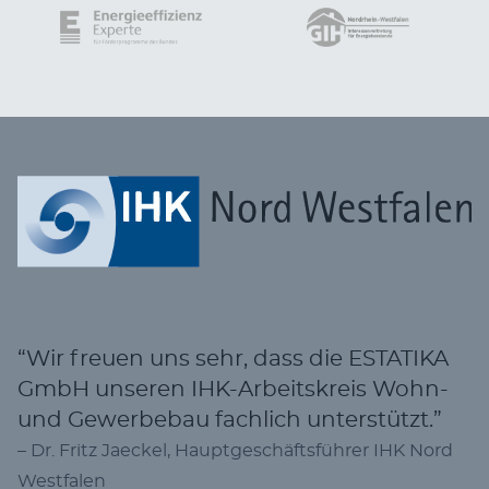
“Wir freu­en uns sehr, dass die ESTATIKA
GmbH unse­ren IHK-Arbeits­kreis Wohn-
und Gewer­be­bau fach­lich unterstützt.”
– Dr. Fritz Jae­ckel, Haupt­ge­schäfts­füh­rer IHK Nord
Westfalen