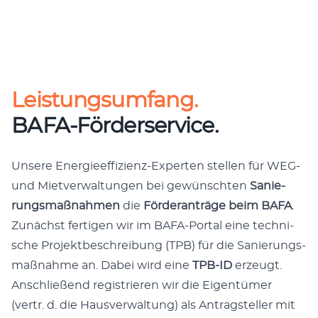
Leistungsumfang.
BAFA-Förderservice.
Unse­re Ener­gie­ef­fi­zi­enz-Exper­ten stel­len für WEG-
und Miet­ver­wal­tun­gen bei gewünsch­ten
Sanie­
rungs­maß­nah­men
die
För­der­an­trä­ge beim BAFA
.
Zunächst fer­ti­gen wir im BAFA-Por­tal eine tech­ni­
sche Pro­jekt­be­schrei­bung (TPB) für die Sanie­rungs­
maß­nah­me an. Dabei wird eine
TPB-ID
erzeugt.
Anschlie­ßend regis­trie­ren wir die Eigen­tü­mer
(vertr. d. die Haus­ver­wal­tung) als Antrag­stel­ler mit