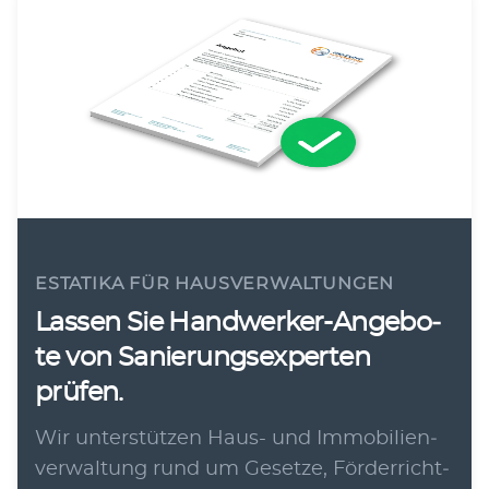
ESTATIKA FÜR HAUSVERWALTUNGEN
Las­sen Sie Hand­wer­ker-Ange­bo­
te von Sanie­rungs­exper­ten
prüfen.
Wir unter­stüt­zen Haus- und Immo­bi­li­en­
ver­wal­tung rund um Geset­ze, För­der­richt­