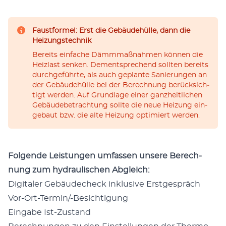
Faustformel: Erst die Gebäudehülle, dann die
Heizungstechnik
Bereits ein­fa­che Dämm­maß­nah­men kön­nen die
Heiz­last sen­ken. Dem­entspre­chend soll­ten bereits
durch­ge­führ­te, als auch geplan­te Sanie­run­gen an
der Gebäu­de­hül­le bei der Berech­nung berück­sich­
tigt wer­den. Auf Grund­la­ge einer ganz­heit­li­chen
Gebäu­de­be­trach­tung soll­te die neue Hei­zung ein­
ge­baut bzw. die alte Hei­zung opti­miert werden.
Fol­gen­de Leis­tun­gen umfas­sen unse­re Berech­
nung zum hydrau­li­schen Abgleich:
Digi­ta­ler Gebäu­de­check inklu­si­ve Erstgespräch
Vor-Ort-Ter­min/-Besich­ti­gung
Ein­ga­be Ist-Zustand