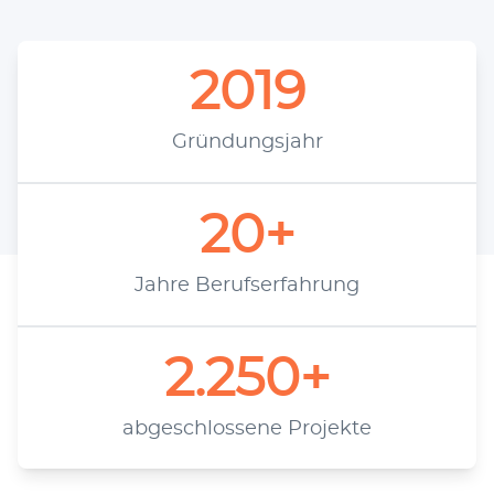
2019
Grün­dungs­jahr
20+
Jah­re Berufserfahrung
2.250+
abge­schlos­se­ne Projekte