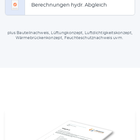
Berechnungen hydr. Abgleich
plus Bau­teil­nach­weis, Lüf­tung­kon­zept, Luft­dich­tig­keits­kon­zept,
Wär­me­brü­cken­kon­zept, Feuch­te­schutz­nach­weis uvm.