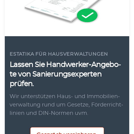
ESTATIKA FÜR HAUSVERWALTUNGEN
Las­sen Sie Hand­wer­ker-Ange­bo­
te von Sanie­rungs­exper­ten
prüfen.
Wir unter­stüt­zen Haus- und Immo­bi­li­en­
ver­wal­tung rund um Geset­ze, För­der­richt­
li­ni­en und DIN-Nor­men uvm.