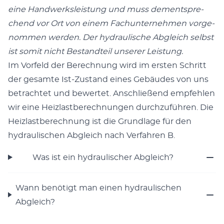
eine Hand­werks­leis­tung und muss dem­entspre­
chend vor Ort von einem Fach­un­ter­neh­men vor­ge­
nom­men wer­den. Der hydrau­li­sche Abgleich selbst
ist somit nicht Bestand­teil unse­rer Leistung.
Im Vor­feld der Berech­nung wird im ers­ten Schritt
der gesam­te Ist-Zustand eines Gebäu­des von uns
betrach­tet und bewer­tet. Anschlie­ßend emp­feh­len
wir eine Heiz­last­be­rech­nun­gen durch­zu­füh­ren. Die
Heiz­last­be­rech­nung ist die Grund­la­ge für den
hydrau­li­schen Abgleich nach Ver­fah­ren B.
Was ist ein hydrau­li­scher Abgleich?
Wann benö­tigt man einen hydrau­li­schen
Abgleich?