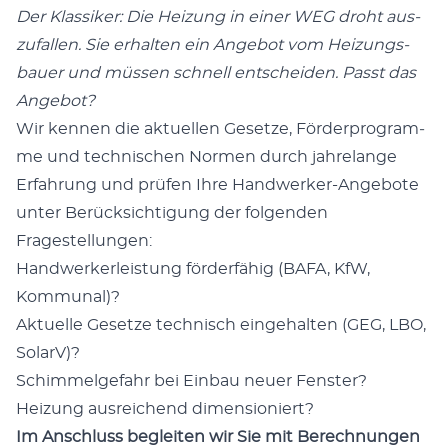
Der Klas­si­ker: Die Hei­zung in einer WEG droht aus­
zu­fal­len. Sie erhal­ten ein Ange­bot vom Hei­zungs­
bau­er und müs­sen schnell ent­schei­den. Passt das
Angebot?
Wir ken­nen die aktu­el­len Geset­ze, För­der­pro­gram­
me und tech­ni­schen Nor­men durch jah­re­lan­ge
Erfah­rung und prü­fen Ihre Hand­wer­ker-Ange­bo­te
unter Berück­sich­ti­gung der fol­gen­den
Fragestellungen:
Hand­wer­kerleis­tung för­der­fä­hig (BAFA, KfW,
Kommunal)?
Aktu­el­le Geset­ze tech­nisch ein­ge­hal­ten (GEG, LBO,
SolarV)?
Schim­mel­ge­fahr bei Ein­bau neu­er Fenster?
Hei­zung aus­rei­chend dimensioniert?
Im Anschluss beglei­ten wir Sie mit Berech­nun­gen