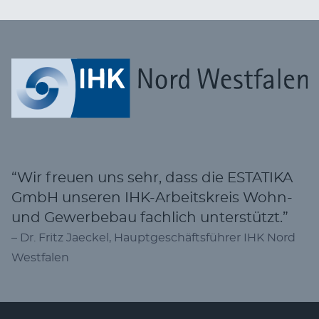
“Wir freu­en uns sehr, dass die ESTATIKA
GmbH unse­ren IHK-Arbeits­kreis Wohn-
und Gewer­be­bau fach­lich unterstützt.”
– Dr. Fritz Jae­ckel, Haupt­ge­schäfts­füh­rer IHK Nord
Westfalen
Fußzeile