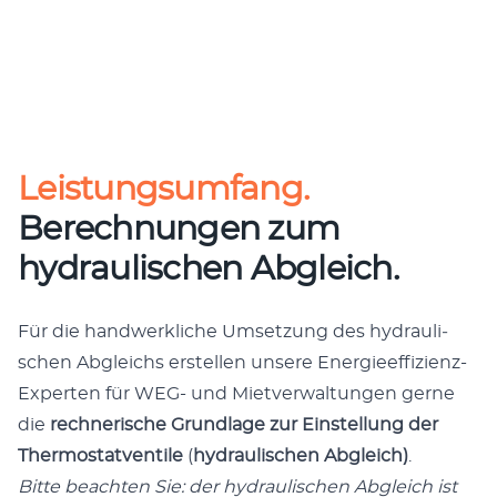
Leistungsumfang.
Berechnungen zum
hydraulischen Abgleich.
Für die hand­werk­li­che Umset­zung des hydrau­li­
schen Abgleichs erstel­len unse­re Ener­gie­ef­fi­zi­enz-
Exper­ten für WEG- und Miet­ver­wal­tun­gen ger­ne
die
rech­ne­ri­sche Grund­la­ge zur Ein­stel­lung der
Ther­mo­stat­ven­ti­le
(
hydrau­li­schen Abgleich)
.
Bit­te beach­ten Sie: der hydrau­li­schen Abgleich ist