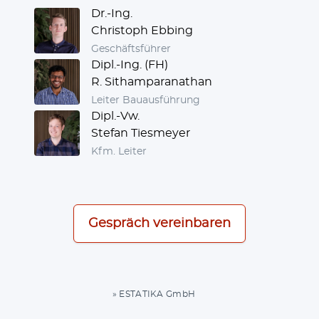
Dr.-Ing.
Christoph Ebbing
Geschäfts­füh­rer
Dipl.-Ing. (FH)
R. Sithamparanathan
Lei­ter Bauausführung
Dipl.-Vw.
Stefan Tiesmeyer
Kfm. Lei­ter
Gespräch ver­ein­ba­ren
» ESTATIKA GmbH