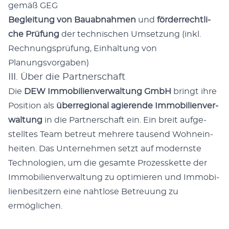
gemäß GEG
Beglei­tung von Bau­ab­nah­men
und
för­der­recht­li­
che Prü­fung
der tech­ni­schen Umset­zung (inkl.
Rech­nungs­prü­fung, Ein­hal­tung von
Planungsvorgaben)
III. Über die Partnerschaft
Die
DEW Immo­bi­li­en­ver­wal­tung GmbH
bringt ihre
Posi­ti­on als
über­re­gio­nal agie­ren­de Immo­bi­li­en­ver­
wal­tung
in die Part­ner­schaft ein. Ein breit auf­ge­
stell­tes Team betreut meh­re­re tau­send Wohn­ein­
hei­ten. Das Unter­neh­men setzt auf moderns­te
Tech­no­lo­gien, um die gesam­te Pro­zess­ket­te der
Immo­bi­li­en­ver­wal­tung zu opti­mie­ren und Immo­bi­
li­en­be­sit­zern eine naht­lo­se Betreu­ung zu
ermöglichen.