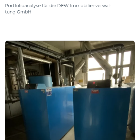
Portfolioanalyse für die DEW Immo­bi­lien­ver­wal­
tung GmbH