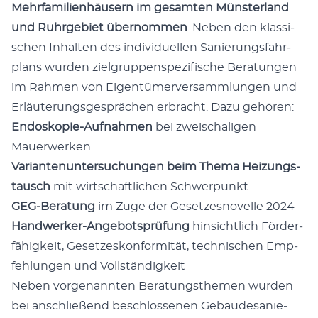
Mehr­fa­mi­li­en­häu­sern im gesam­ten Müns­ter­land
und Ruhr­ge­biet über­nom­men
. Neben den klas­si­
schen Inhal­ten des indi­vi­du­el­len Sanie­rungs­fahr­
plans wur­den ziel­grup­pen­spe­zi­fi­sche Bera­tun­gen
im Rah­men von Eigen­tü­mer­ver­samm­lun­gen und
Erläu­te­rungs­ge­sprä­chen erbracht. Dazu gehören:
Endo­sko­pie-Auf­nah­men
bei zwei­scha­li­gen
Mauerwerken
Vari­an­ten­un­ter­su­chun­gen beim The­ma Hei­zungs­
tausch
mit wirt­schaft­li­chen Schwerpunkt
GEG-Bera­tung
im Zuge der Geset­zes­no­vel­le 2024
Hand­wer­ker-Ange­bots­prü­fung
hin­sicht­lich För­der­
fä­hig­keit, Geset­zes­kon­for­mi­tät, tech­ni­schen Emp­
feh­lun­gen und Vollständigkeit
Neben vor­ge­nann­ten Bera­tungs­the­men wur­den
bei anschlie­ßend beschlos­se­nen Gebäu­de­sa­nie­