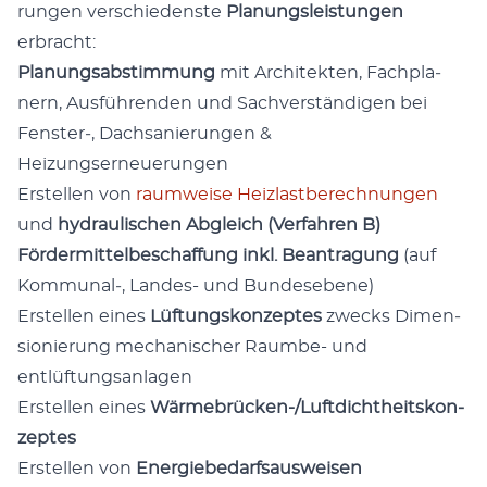
run­gen ver­schie­dens­te
Pla­nungs­leis­tun­gen
erbracht:
Pla­nungs­ab­stim­mung
mit Archi­tek­ten, Fach­pla­
nern, Aus­füh­ren­den und Sach­ver­stän­di­gen bei
Fenster‑, Dach­sa­nie­run­gen &
Heizungserneuerungen
Erstel­len von
raum­wei­se Heiz­last­be­rech­nun­gen
und
hydrau­li­schen Abgleich (Ver­fah­ren B)
För­der­mit­tel­be­schaf­fung inkl. Bean­tra­gung
(auf
Kommunal‑, Lan­des- und Bundesebene)
Erstel­len eines
Lüf­tungs­kon­zep­tes
zwecks Dimen­
sio­nie­rung mecha­ni­scher Raum­be- und
entlüftungsanlagen
Erstel­len eines
Wär­me­brü­cken-/Luft­dicht­heits­kon­
zep­tes
Erstel­len von
Ener­gie­be­darfs­aus­wei­sen