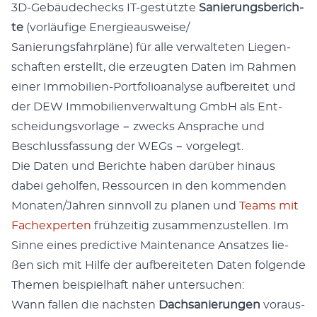
3D-Gebäu­de­checks IT-gestütz­te
Sanie­rungs­be­rich­
te
(vor­läu­fi­ge Energieausweise/​
Sanierungsfahrpläne) für alle ver­wal­te­ten Lie­gen­
schaf­ten erstellt, die erzeug­ten Daten im Rah­men
einer Immo­bi­li­en-Port­fo­lio­ana­ly­se auf­be­rei­tet und
der DEW Immo­bi­li­en­ver­wal­tung GmbH als Ent­
schei­dungs­vor­la­ge − zwecks Anspra­che und
Beschluss­fas­sung der WEGs − vorgelegt.
Die Daten und Berich­te haben dar­über hin­aus
dabei gehol­fen, Res­sour­cen in den kom­men­den
Monaten/​Jahren sinn­voll zu pla­nen und
Teams mit
Fach­ex­per­ten
früh­zei­tig zusam­men­zu­stel­len. Im
Sin­ne eines pre­dic­ti­ve Main­ten­an­ce Ansat­zes lie­
ßen sich mit Hil­fe der auf­be­rei­te­ten Daten fol­gen­de
The­men bei­spiel­haft näher untersuchen:
Wann fal­len die nächs­ten
Dach­sa­nie­run­gen
vor­aus­