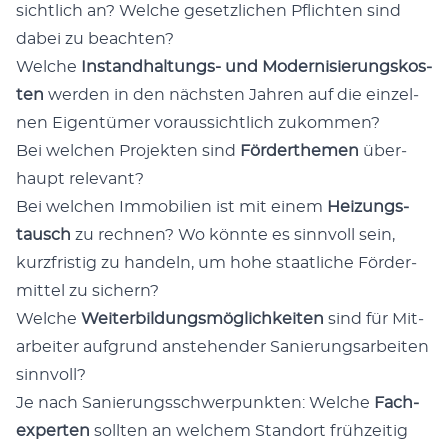
sicht­lich an? Wel­che gesetz­li­chen Pflich­ten sind
dabei zu beachten?
Wel­che
Instand­hal­tungs- und Moder­ni­sie­rungs­kos­
ten
wer­den in den nächs­ten Jah­ren auf die ein­zel­
nen Eigen­tü­mer vor­aus­sicht­lich zukommen?
Bei wel­chen Pro­jek­ten sind
För­der­the­men
über­
haupt relevant?
Bei wel­chen Immo­bi­li­en ist mit einem
Hei­zungs­
tausch
zu rech­nen? Wo könn­te es sinn­voll sein,
kurz­fris­tig zu han­deln, um hohe staat­li­che För­der­
mit­tel zu sichern?
Wel­che
Wei­ter­bil­dungs­mög­lich­kei­ten
sind für Mit­
ar­bei­ter auf­grund anste­hen­der Sanie­rungs­ar­bei­ten
sinnvoll?
Je nach Sanie­rungs­schwer­punk­ten: Wel­che
Fach­
ex­per­ten
soll­ten an wel­chem Stand­ort früh­zei­tig