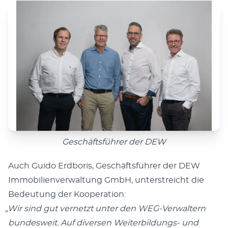
Geschäfts­füh­rer der DEW
Auch Gui­do Erd­bo­ris, Geschäfts­füh­rer der DEW
Immo­bi­li­en­ver­wal­tung GmbH, unter­streicht die
Bedeu­tung der Kooperation:
„
Wir sind gut ver­netzt unter den WEG-Ver­wal­tern
bun­des­weit. Auf diver­sen Wei­ter­bil­dungs- und