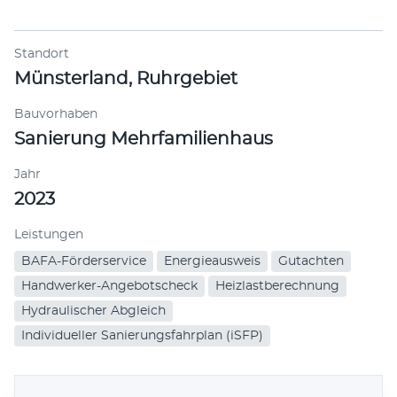
Hausverwaltungen
66 Bewertungen
Standort
Münsterland, Ruhrgebiet
5.00 von 5
ShopVoter-1796090
ShopVote
5,00 / 5
Bauvorhaben
Sanierung Mehrfamilienhaus
Zuver­läs­sig, kom­pe­tent, Top-Beratung
Jahr
2023
5.00 von 5
ShopVoter-853168
ShopVote
5,00 / 5
Leistungen
Schnell erstellt
BAFA-Förderservice
Energieausweis
Gutachten
Handwerker-Angebotscheck
Heizlastberechnung
» Informationen zur Echtheit der Bewertungen
Hydraulischer Abgleich
Individueller Sanierungsfahrplan (iSFP)