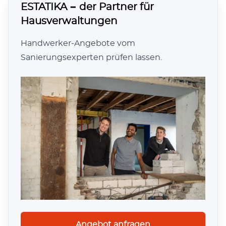
2019
20+
ESTATIKA − der Partner für
Gründungsjahr
Berufsjahre
Hausverwaltungen
Handwerker-Angebote vom
2.250+
Sanierungsexperten prüfen lassen.
erfolgreiche Projekte
Angebot anfragen