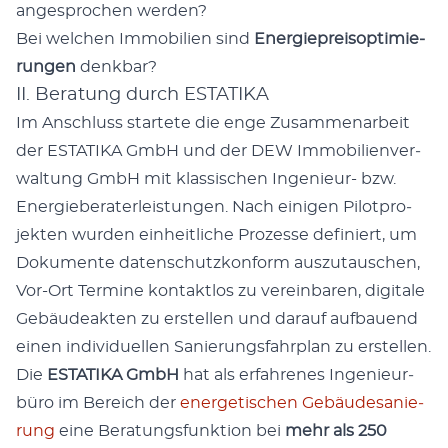
ange­spro­chen werden?
Bei wel­chen Immo­bi­li­en sind
Ener­gie­preis­op­ti­mie­
run­gen
denkbar?
II. Beratung durch ESTATIKA
Im Anschluss star­te­te die enge Zusam­men­ar­beit
der ESTATIKA GmbH und der DEW Immo­bi­li­en­ver­
wal­tung GmbH mit klas­si­schen Inge­nieur- bzw.
Ener­gie­be­ra­ter­leis­tun­gen. Nach eini­gen Pilot­pro­
jek­ten wur­den ein­heit­li­che Pro­zes­se defi­niert, um
Doku­men­te daten­schutz­kon­form aus­zu­tau­schen,
Vor-Ort Ter­mi­ne kon­takt­los zu ver­ein­ba­ren, digi­ta­le
Gebäu­de­ak­ten zu erstel­len und dar­auf auf­bau­end
einen indi­vi­du­el­len Sanie­rungs­fahr­plan zu erstellen.
Die
ESTATIKA GmbH
hat als erfah­re­nes Inge­nieur­
bü­ro im Bereich der
ener­ge­ti­schen Gebäu­de­sa­nie­
rung
eine Bera­tungs­funk­ti­on bei
mehr als 250