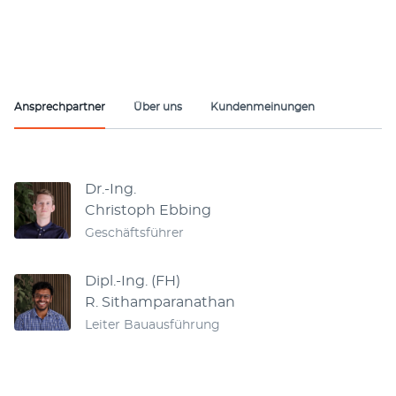
Ansprechpartner
Über uns
Kundenmeinungen
Ansprechpartner
Dr.-Ing.
Christoph Ebbing
Geschäftsführer
Dipl.-Ing. (FH)
R. Sithamparanathan
Leiter Bauausführung
Handwerker Angebotsprüfung für
4,80 von 5 Sternen