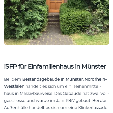
iSFP für Einfamilienhaus in Münster
Bei dem
Bestands­ge­bäu­de in Müns­ter, Nord­rhein-
West­fa­len
han­delt es sich um ein Rei­hen­mit­tel­
haus in Mas­siv­bau­wei­se. Das Gebäu­de hat zwei Voll­
ge­schos­se und wur­de im Jahr 1967 gebaut. Bei der
Außen­hül­le han­delt es sich um eine Klin­ker­fas­sa­de