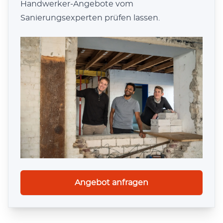
Handwerker-Angebote vom
2019
20+
Sanierungsexperten prüfen lassen.
Gründungsjahr
Berufsjahre
2.250+
erfolgreiche Projekte
Angebot anfragen