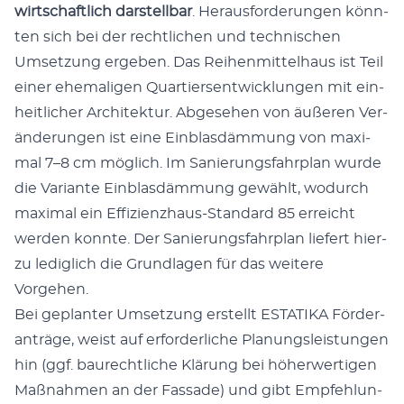
wirt­schaft­lich dar­stell­bar
. Her­aus­for­de­run­gen könn­
ten sich bei der recht­li­chen und tech­ni­schen
Umset­zung erge­ben. Das Rei­hen­mit­tel­haus ist Teil
einer ehe­ma­li­gen Quar­tiers­ent­wick­lun­gen mit ein­
heit­li­cher Archi­tek­tur. Abge­se­hen von äuße­ren Ver­
än­de­run­gen ist eine Ein­blas­däm­mung von maxi­
mal 7–8 cm mög­lich. Im Sanie­rungs­fahr­plan wur­de
die Vari­an­te Ein­blas­däm­mung gewählt, wodurch
maxi­mal ein Effi­zi­enz­haus-Stan­dard 85 erreicht
wer­den konn­te. Der Sanie­rungs­fahr­plan lie­fert hier­
zu ledig­lich die Grund­la­gen für das wei­te­re
Vorgehen.
Bei geplan­ter Umset­zung erstellt ESTATIKA För­der­
an­trä­ge, weist auf erfor­der­li­che Pla­nungs­leis­tun­gen
hin (ggf. bau­recht­li­che Klä­rung bei höher­wer­ti­gen
Maß­nah­men an der Fas­sa­de) und gibt Emp­feh­lun­