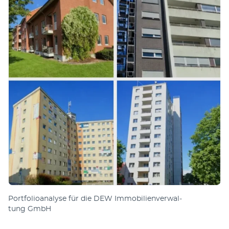
Portfolioanalyse für die DEW Immo­bi­lien­ver­wal­
tung GmbH