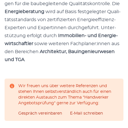
gen für die bau­be­glei­ten­de Qua­li­täts­kon­trol­le. Die
Ener­gie­be­ra­tung
wird auf Basis fest­ge­leg­ter Qua­li­
täts­stan­dards von zer­ti­fi­zier­ten Ener­gie­ef­fi­zi­enz-
Exper­ten und Exper­tin­nen durch­ge­führt. Unter­
stüt­zung erfolgt durch
Immo­bi­li­en- und Ener­gie­
wirt­schaft­ler
sowie wei­te­ren Fachplaner:innen aus
den Berei­chen
Archi­tek­tur, Bau­in­ge­nieur­we­sen
und TGA
.
Wir freuen uns über weitere Referenzen und
stehen Ihnen selbstverständlich auch für einen
direkten Austausch zum Thema "Handwerker
Angebotsprüfung" gerne zur Verfügung:
Gespräch vereinbaren
E-Mail schreiben