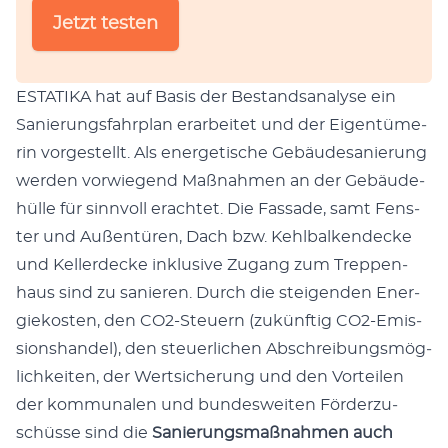
Jetzt tes­ten
ESTATIKA hat auf Basis der Bestands­ana­ly­se ein
Sanie­rungs­fahr­plan erar­bei­tet und der Eigen­tü­me­
rin vor­ge­stellt. Als ener­ge­ti­sche Gebäu­de­sa­nie­rung
wer­den vor­wie­gend Maß­nah­men an der Gebäu­de­
hül­le für sinn­voll erach­tet. Die Fas­sa­de, samt Fens­
ter und Außen­tü­ren, Dach bzw. Kehl­bal­ken­de­cke
und Kel­ler­de­cke inklu­si­ve Zugang zum Trep­pen­
haus sind zu sanie­ren. Durch die stei­gen­den Ener­
gie­kos­ten, den CO2-Steu­ern (zukünf­tig CO2-Emis­
si­ons­han­del), den steu­er­li­chen Abschrei­bungs­mög­
lich­kei­ten, der Wert­si­che­rung und den Vor­tei­len
der kom­mu­na­len und bun­des­wei­ten För­der­zu­
schüs­se sind die
Sanie­rungs­maß­nah­men auch