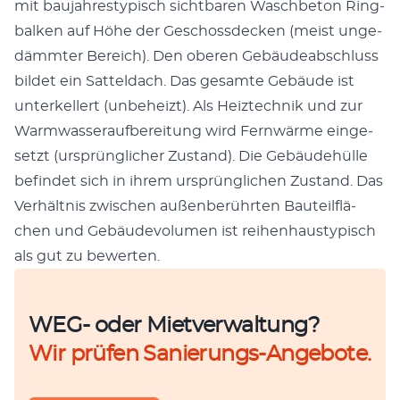
mit bau­jah­res­ty­pisch sicht­ba­ren Wasch­be­ton Ring­
bal­ken auf Höhe der Geschoss­de­cken (meist unge­
dämm­ter Bereich). Den obe­ren Gebäu­de­ab­schluss
bil­det ein Sat­tel­dach. Das gesam­te Gebäu­de ist
unter­kel­lert (unbe­heizt). Als Heiz­tech­nik und zur
Warm­was­ser­auf­be­rei­tung wird Fern­wär­me ein­ge­
setzt (ursprüng­li­cher Zustand). Die Gebäu­de­hül­le
befin­det sich in ihrem ursprüng­li­chen Zustand. Das
Ver­hält­nis zwi­schen außen­be­rühr­ten Bau­teil­flä­
chen und Gebäu­de­vo­lu­men ist rei­hen­haus­ty­pisch
als gut zu bewerten.
WEG- oder Mietverwaltung?
Wir prüfen Sanierungs-Angebote.