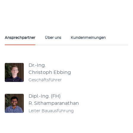
Ansprechpartner
Über uns
Kundenmeinungen
Ansprechpartner
Dr.-Ing.
Christoph Ebbing
Geschäftsführer
Dipl.-Ing. (FH)
R. Sithamparanathan
Leiter Bauausführung
Handwerker Angebotsprüfung für
4,80 von 5 Sternen