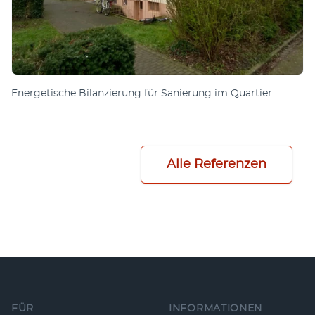
Energetische Bilanzierung für Sanierung im Quartier
Alle Referenzen
Fußzeile
FÜR
INFORMATIONEN