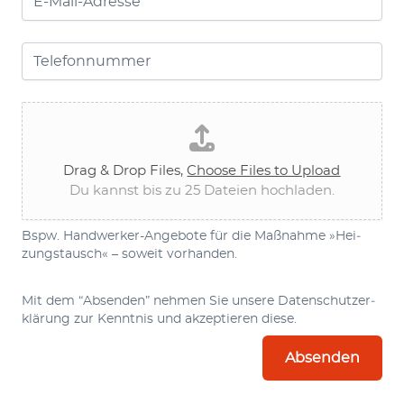
Tele­fon­num­mer
*
Hand­wer­ker-Ange­bo­te
*
Drag & Drop Files,
Choo­se Files to Upload
Du kannst bis zu 25 Datei­en hochladen.
Bspw. Hand­wer­ker-Ange­bo­te für die Maß­nah­me »Hei­
zungs­tausch« – soweit vorhanden.
Mit dem “Absen­den” neh­men Sie unse­re
Daten­schutz­er­
klä­rung
zur Kennt­nis und akzep­tie­ren diese.
Absenden